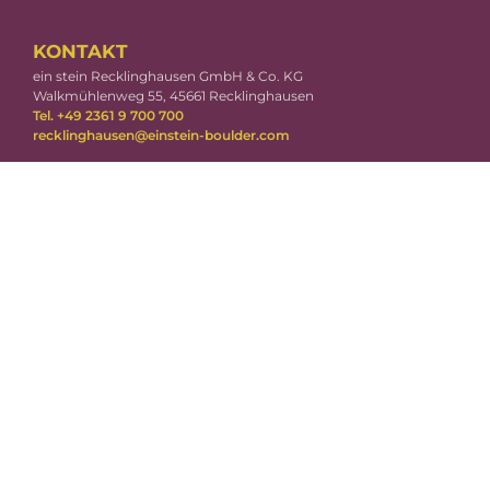
KONTAKT
ein stein Recklinghausen GmbH & Co. KG
Walkmühlenweg 55, 45661 Recklinghausen
Tel. +49 2361 9 700 700
recklinghausen@einstein-boulder.com
ÖFFNUNGSZEITEN
Täglich von 10 – 23 Uhr
DOWNLOADS
Einverständniserklärung für Minderjährige
RECHTLICHES
Impressum
Datenschutzerklärung
Cookie Setting
Vertragsbedingungen
AGBs Onlineshop
EINSTEIN GROUP
einstein Ulm
einstein Neu-Ulm